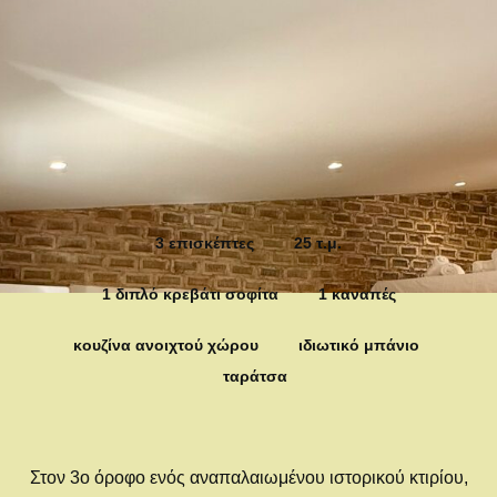
3 επισκέπτες
25 τ.μ.
1 διπλό κρεβάτι σοφίτα
1 καναπές
κουζίνα ανοιχτού χώρου
ιδιωτικό μπάνιο
ταράτσα
Στον 3ο όροφο ενός αναπαλαιωμένου ιστορικού κτιρίου,